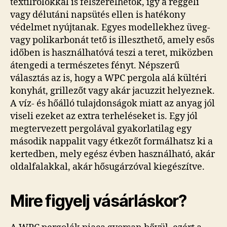
textilrolókkal is felszerelhetők, így a reggeli
vagy délutáni napsütés ellen is hatékony
védelmet nyújtanak. Egyes modellekhez üveg-
vagy polikarbonát tető is illeszthető, amely esős
időben is használhatóvá teszi a teret, miközben
átengedi a természetes fényt. Népszerű
választás az is, hogy a WPC pergola alá kültéri
konyhát, grillezőt vagy akár jacuzzit helyeznek.
A víz- és hőálló tulajdonságok miatt az anyag jól
viseli ezeket az extra terheléseket is. Egy jól
megtervezett pergolával gyakorlatilag egy
második nappalit vagy étkezőt formálhatsz ki a
kertedben, mely egész évben használható, akár
oldalfalakkal, akár hősugárzóval kiegészítve.
Mire figyelj vásárláskor?