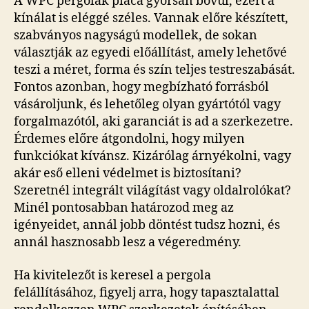
A WPC pergolák piaca gyorsan bővül, ezért a
kínálat is eléggé széles. Vannak előre készített,
szabványos nagyságú modellek, de sokan
választják az egyedi előállítást, amely lehetővé
teszi a méret, forma és szín teljes testreszabását.
Fontos azonban, hogy megbízható forrásból
vásároljunk, és lehetőleg olyan gyártótól vagy
forgalmazótól, aki garanciát is ad a szerkezetre.
Érdemes előre átgondolni, hogy milyen
funkciókat kívánsz. Kizárólag árnyékolni, vagy
akár eső elleni védelmet is biztosítani?
Szeretnél integrált világítást vagy oldalrolókat?
Minél pontosabban határozod meg az
igényeidet, annál jobb döntést tudsz hozni, és
annál hasznosabb lesz a végeredmény.
Ha kivitelezőt is keresel a pergola
felállításához, figyelj arra, hogy tapasztalattal