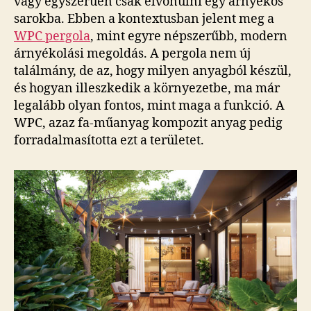
vagy egyszerűen csak elvonulni egy árnyékos
sarokba. Ebben a kontextusban jelent meg a
WPC pergola
, mint egyre népszerűbb, modern
árnyékolási megoldás. A pergola nem új
találmány, de az, hogy milyen anyagból készül,
és hogyan illeszkedik a környezetbe, ma már
legalább olyan fontos, mint maga a funkció. A
WPC, azaz fa-műanyag kompozit anyag pedig
forradalmasította ezt a területet.