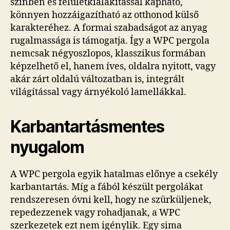
színben és felületkialakítással kapható,
könnyen hozzáigazítható az otthonod külső
karakteréhez. A formai szabadságot az anyag
rugalmassága is támogatja. Így a WPC pergola
nemcsak négyoszlopos, klasszikus formában
képzelhető el, hanem íves, oldalra nyitott, vagy
akár zárt oldalú változatban is, integrált
világítással vagy árnyékoló lamellákkal.
Karbantartásmentes
nyugalom
A WPC pergola egyik hatalmas előnye a csekély
karbantartás. Míg a fából készült pergolákat
rendszeresen óvni kell, hogy ne szürküljenek,
repedezzenek vagy rohadjanak, a WPC
szerkezetek ezt nem igénylik. Egy sima