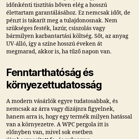
időnkénti tisztítás bőven elég a hosszú
élettartam garantálásához. Ez nemcsak időt, de
pénzt is takarít meg a tulajdonosnak. Nem
szükséges festék, lazúr, csiszolás vagy
bármilyen karbantartási költség. Sőt, az anyag
UV-álló, így a színe hosszú éveken át
megmarad, akkor is, ha tűző napon van.
Fenntarthatóság és
környezettudatosság
A modern vásárlók egyre tudatosabbak, és
nemcsak az árra vagy dizájnra figyelnek,
hanem arra is, hogy egy termék milyen hatással
van a környezetre. A WPC pergola itt is
előnyben van, mivel sok esetben