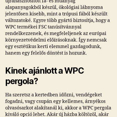
újrahasznosított fa- és műanyag
alapanyagokból készül, ökológiai lábnyoma
jelentősen kisebb, mint a trópusi fából készült
változatoké. Egyre több gyártó biztosítja, hogy a
WPC termékei FSC tanúsítvánnyal
rendelkezzenek, és megfeleljenek az európai
környezetvédelmi előírásoknak. Így nemcsak
egy esztétikus kerti elemmel gazdagodunk,
hanem egy felelős döntést is hozunk.
Kinek ajánlott a WPC
pergola?
Ha szeretsz a kertedben időzni, vendégeket
fogadni, vagy csupán egy kellemes, árnyékos
olvasósarkot alakítanál ki, akkor a WPC pergola
kiváló opció lehet. Akár új házba költözöl, akár