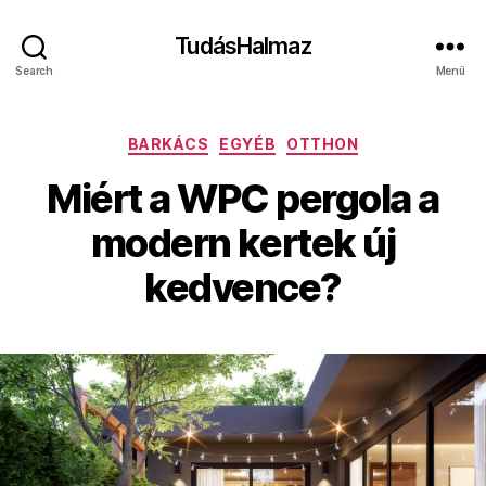
TudásHalmaz
Search
Menü
Kategóriák
BARKÁCS
EGYÉB
OTTHON
Miért a WPC pergola a
modern kertek új
kedvence?