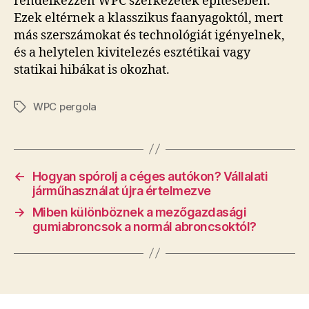
rendelkezzen WPC szerkezetek építésében.
Ezek eltérnek a klasszikus faanyagoktól, mert
más szerszámokat és technológiát igényelnek,
és a helytelen kivitelezés esztétikai vagy
statikai hibákat is okozhat.
WPC pergola
Címkék
←
Hogyan spórolj a céges autókon? Vállalati
járműhasználat újra értelmezve
→
Miben különböznek a mezőgazdasági
gumiabroncsok a normál abroncsoktól?