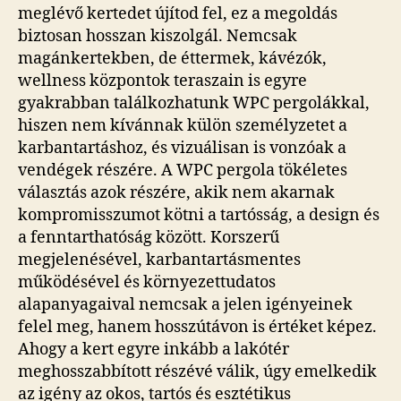
meglévő kertedet újítod fel, ez a megoldás
biztosan hosszan kiszolgál. Nemcsak
magánkertekben, de éttermek, kávézók,
wellness központok teraszain is egyre
gyakrabban találkozhatunk WPC pergolákkal,
hiszen nem kívánnak külön személyzetet a
karbantartáshoz, és vizuálisan is vonzóak a
vendégek részére. A WPC pergola tökéletes
választás azok részére, akik nem akarnak
kompromisszumot kötni a tartósság, a design és
a fenntarthatóság között. Korszerű
megjelenésével, karbantartásmentes
működésével és környezettudatos
alapanyagaival nemcsak a jelen igényeinek
felel meg, hanem hosszútávon is értéket képez.
Ahogy a kert egyre inkább a lakótér
meghosszabbított részévé válik, úgy emelkedik
az igény az okos, tartós és esztétikus