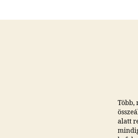
Több, 
összeál
alatt 
mindig