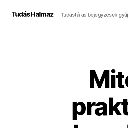
TudásHalmaz
Tudástáras bejegyzések gyű
Mit
prak