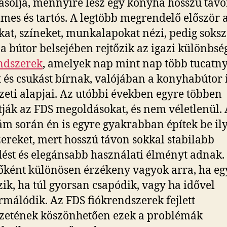
ásolja, mennyire lesz egy konyha hosszú táv
mes és tartós. A legtöbb megrendelő először 
kat, színeket, munkalapokat nézi, pedig soks
a bútor belsejében rejtőzik az igazi különbsé
ndszerek
, amelyek nap mint nap több tucatny
t és csukást bírnak, valójában a konyhabútor 
zeti alapjai. Az utóbbi években egyre többen
tják az FDS megoldásokat, és nem véletlenül. 
 során én is egyre gyakrabban építek be il
ereket, mert hosszú távon sokkal stabilabb
st és elegánsabb használati élményt adnak.
őként különösen érzékeny vagyok arra, ha egy
ik, ha túl gyorsan csapódik, vagy ha idővel
rmálódik. Az FDS fiókrendszerek fejlett
zetének köszönhetően ezek a problémák