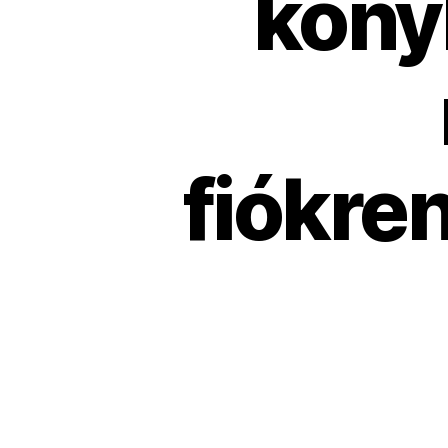
kony
fiókre