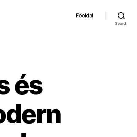
Főoldal
Search
s és
odern