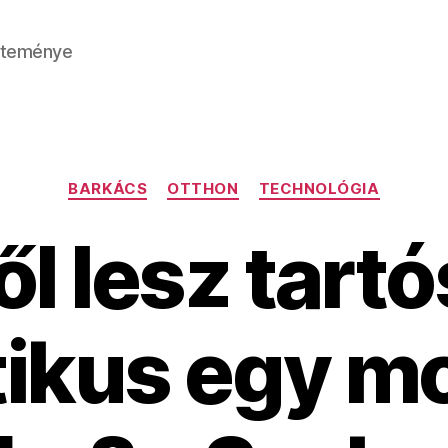
jteménye
Kategóriák
BARKÁCS
OTTHON
TECHNOLÓGIA
ől lesz tartó
tikus egy m