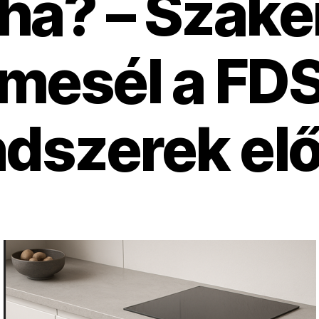
ha? – Szak
mesél a FD
ndszerek elő