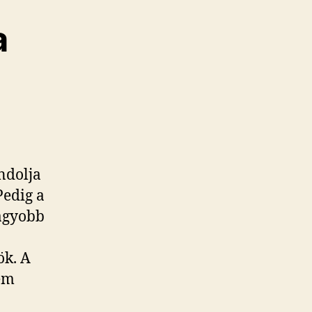
a
ndolja
Pedig a
nagyobb
ök. A
em