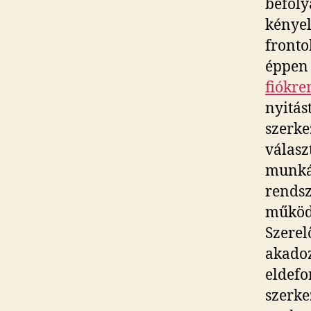
befoly
kényel
fronto
éppen 
fiókre
nyitás
szerke
válasz
munkám
rendsz
működé
Szerel
akadoz
eldefo
szerke