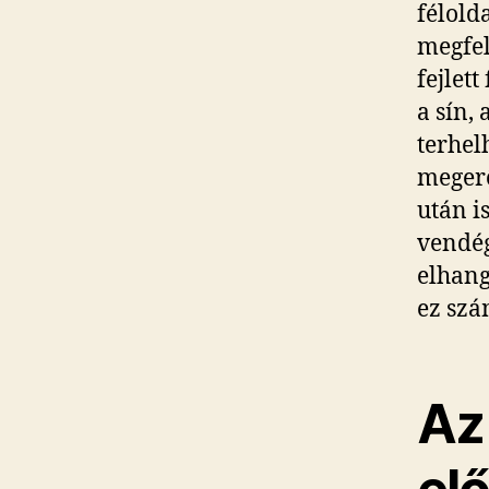
félold
megfel
fejlet
a sín,
terhel
megerő
után i
vendég
elhang
ez szá
Az