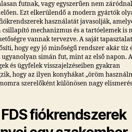
alasan futnak, vagy egyszerűen nem záródna
elően. Ezt elkerülendő a modern gyártók ol
t fiókrendszerek használatát javasolják, amel
 a csillapító mechanizmus és a tartóelemek is
hetőségre vannak tervezve. A saját tapasztala
síti, hogy egy jó minőségű rendszer akár tíz 
s ugyanolyan simán fut, mint az első napon. 
ek és ügyfelek visszajelzéseiben gyakran
zik, hogy az ilyen konyhákat „öröm használni
momra szerelőként különösen nagy elismerés
 FDS fiókrendszerek