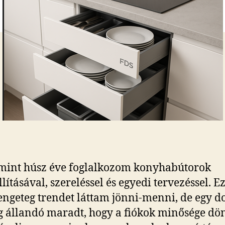
mint húsz éve foglalkozom konyhabútorok
lításával, szereléssel és egyedi tervezéssel. E
rengeteg trendet láttam jönni-menni, de egy d
 állandó maradt, hogy a fiókok minősége dö