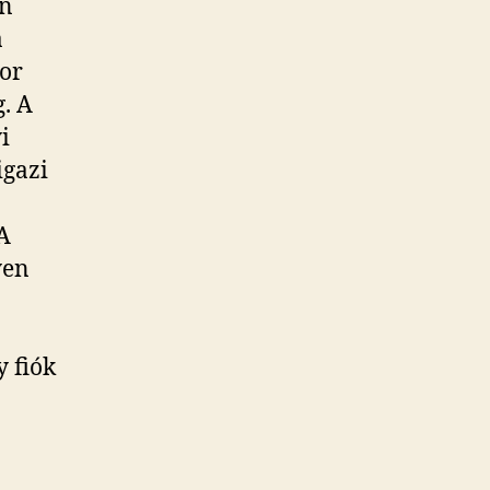
on
a
zor
g. A
i
igazi
A
yen
 fiók