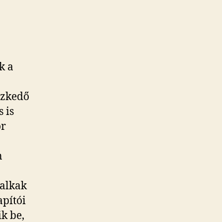
k a
szkedő
 is
or
n
halkak
apítói
ik be,