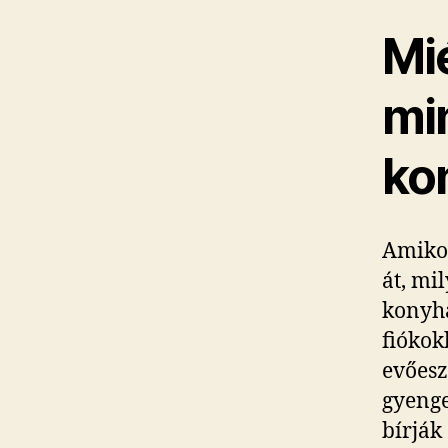
Mi
mi
ko
Amikor
át, mi
konyha
fiókok
evőesz
gyenge
bírják