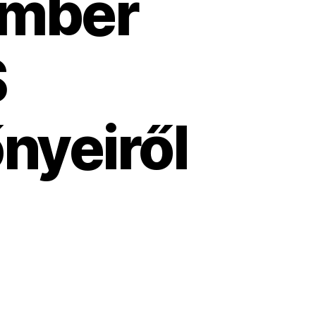
ember
S
nyeiről