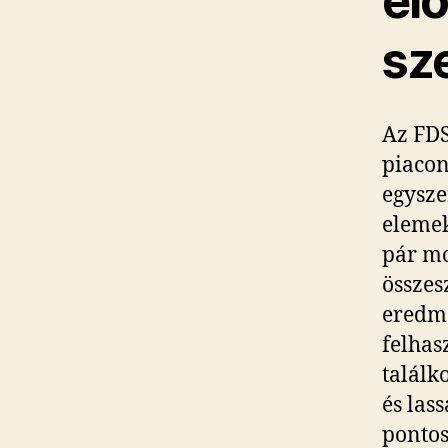
el
sz
Az FDS
piacon
egysze
elemek
pár mo
összes
eredm
felhas
találk
és las
pontos