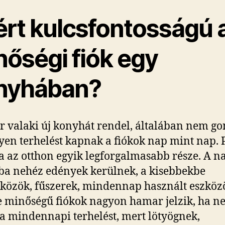
ért kulcsfontosságú 
nőségi fiók egy
nyhában?
 valaki új konyhát rendel, általában nem go
lyen terhelést kapnak a fiókok nap mint nap. 
 az otthon egyik legforgalmasabb része. A 
ba nehéz edények kerülnek, a kisebbekbe
közök, fűszerek, mindennap használt eszköz
 minőségű fiókok nagyon hamar jelzik, ha n
 a mindennapi terhelést, mert lötyögnek,