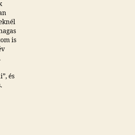
k
yan
yeknél
 magas
tom is
év
A
”, és
.