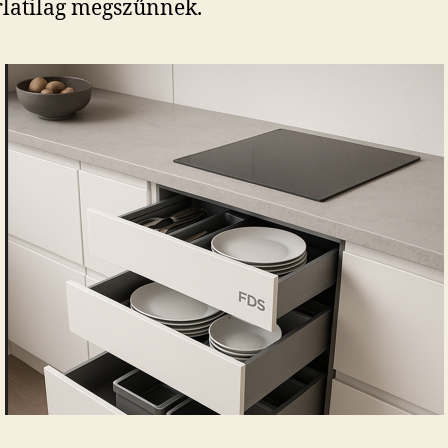
latilag megszűnnek.