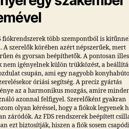
őnyei egy szakember
emével
 fiókrendszerek több szempontból is kitűnne
. A szerelők körében azért népszerűek, mert
rűen és gyorsan beépíthetők. A pontosan ille
 nem igényelnek külön trükközést, a beállítás
zdulat csupán, ami egy nagyobb konyhabút
zerelésekor óriási segítség. A precíz gyártás
énye az a harmonikus mozgás, amire minde
ználó azonnal felfigyel. Szerelőként gyakran
ozom olyan kéréssel, hogy a fiókok legyenek 
san záródók. Az FDS rendszerek beépített csill
an ezt biztosítják, hiszen a fiók sosem csapód