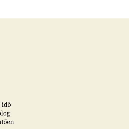
z idő
olog
ntően