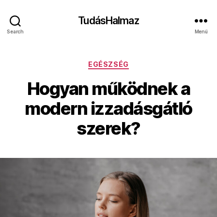
TudásHalmaz
Search
Menü
Kategóriák
EGÉSZSÉG
Hogyan működnek a
modern izzadásgátló
szerek?