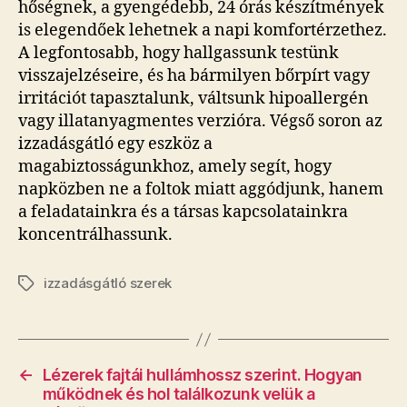
hőségnek, a gyengédebb, 24 órás készítmények
is elegendőek lehetnek a napi komfortérzethez.
A legfontosabb, hogy hallgassunk testünk
visszajelzéseire, és ha bármilyen bőrpírt vagy
irritációt tapasztalunk, váltsunk hipoallergén
vagy illatanyagmentes verzióra. Végső soron az
izzadásgátló egy eszköz a
magabiztosságunkhoz, amely segít, hogy
napközben ne a foltok miatt aggódjunk, hanem
a feladatainkra és a társas kapcsolatainkra
koncentrálhassunk.
izzadásgátló szerek
Címkék
←
Lézerek fajtái hullámhossz szerint. Hogyan
működnek és hol találkozunk velük a