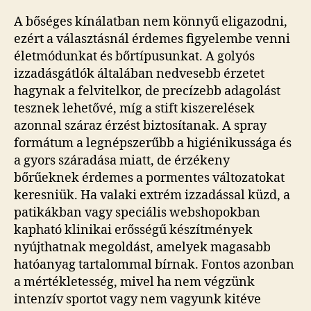
A bőséges kínálatban nem könnyű eligazodni,
ezért a választásnál érdemes figyelembe venni
életmódunkat és bőrtípusunkat. A golyós
izzadásgátlók általában nedvesebb érzetet
hagynak a felvitelkor, de precízebb adagolást
tesznek lehetővé, míg a stift kiszerelések
azonnal száraz érzést biztosítanak. A spray
formátum a legnépszerűbb a higiénikussága és
a gyors száradása miatt, de érzékeny
bőrűeknek érdemes a pormentes változatokat
keresniük. Ha valaki extrém izzadással küzd, a
patikákban vagy speciális webshopokban
kapható klinikai erősségű készítmények
nyújthatnak megoldást, amelyek magasabb
hatóanyag tartalommal bírnak. Fontos azonban
a mértékletesség, mivel ha nem végzünk
intenzív sportot vagy nem vagyunk kitéve