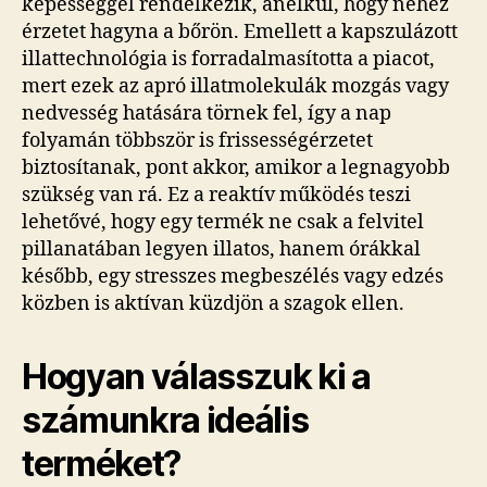
képességgel rendelkezik, anélkül, hogy nehéz
érzetet hagyna a bőrön. Emellett a kapszulázott
illattechnológia is forradalmasította a piacot,
mert ezek az apró illatmolekulák mozgás vagy
nedvesség hatására törnek fel, így a nap
folyamán többször is frissességérzetet
biztosítanak, pont akkor, amikor a legnagyobb
szükség van rá. Ez a reaktív működés teszi
lehetővé, hogy egy termék ne csak a felvitel
pillanatában legyen illatos, hanem órákkal
később, egy stresszes megbeszélés vagy edzés
közben is aktívan küzdjön a szagok ellen.
Hogyan válasszuk ki a
számunkra ideális
terméket?