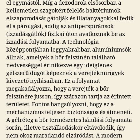
el egymástól. Míg a dezodorok elsősorban a
kellemetlen szagokért felelős baktériumok
elszaporodását gátolják és illatanyagokkal fedik
el a párolgást, addig az antiperspiránsok
(izzadásgátlók) fizikai úton avatkoznak be az
izzadási folyamatba. A technológia
középpontjában leggyakrabban alumíniumsók
állnak, amelyek a bőr felszínén található
nedvességgel érintkezve egy ideiglenes
gélszerű dugót képeznek a verejtékmirigyek
kivezető nyílásaiban. Ez a folyamat
megakadályozza, hogy a verejték a bőr
felszínére jusson, így szárazon tartja az érintett
területet. Fontos hangsúlyozni, hogy ez a
mechanizmus teljesen biztonságos és átmeneti.
A gélréteg a bőr természetes hámlási folyamata
során, illetve tisztálkodáskor eltávolodik, így
nem okoz maradandó elzáródást. A modern