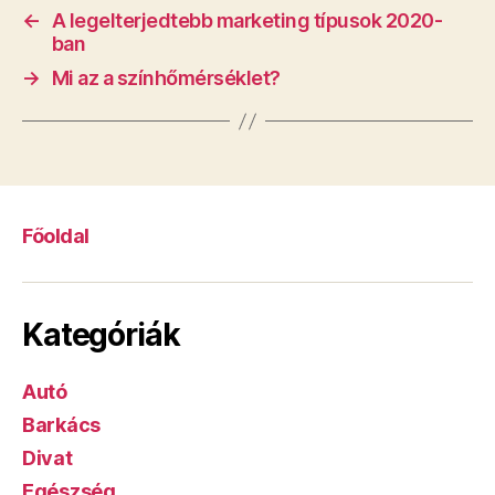
←
A legelterjedtebb marketing típusok 2020-
ban
→
Mi az a színhőmérséklet?
Főoldal
Kategóriák
Autó
Barkács
Divat
Egészség