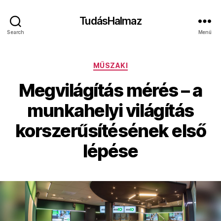
TudásHalmaz
Search
Menü
Kategóriák
MŰSZAKI
Megvilágítás mérés – a
munkahelyi világítás
korszerűsítésének első
lépése