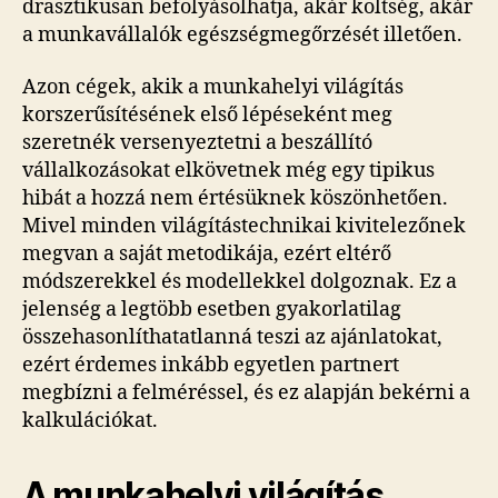
drasztikusan befolyásolhatja, akár költség, akár
a munkavállalók egészségmegőrzését illetően.
Azon cégek, akik a munkahelyi világítás
korszerűsítésének első lépéseként meg
szeretnék versenyeztetni a beszállító
vállalkozásokat elkövetnek még egy tipikus
hibát a hozzá nem értésüknek köszönhetően.
Mivel minden világítástechnikai kivitelezőnek
megvan a saját metodikája, ezért eltérő
módszerekkel és modellekkel dolgoznak. Ez a
jelenség a legtöbb esetben gyakorlatilag
összehasonlíthatatlanná teszi az ajánlatokat,
ezért érdemes inkább egyetlen partnert
megbízni a felméréssel, és ez alapján bekérni a
kalkulációkat.
A munkahelyi világítás