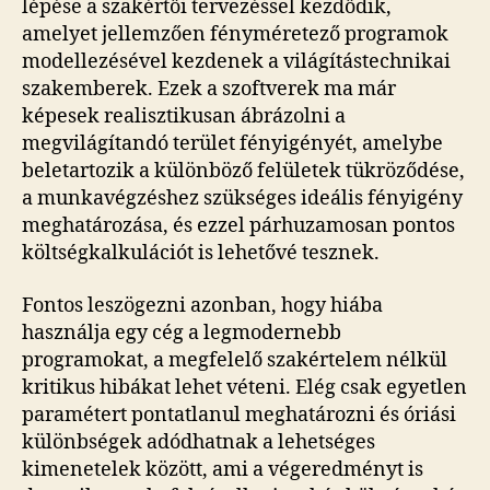
lépése a szakértői tervezéssel kezdődik,
amelyet jellemzően fényméretező programok
modellezésével kezdenek a világítástechnikai
szakemberek. Ezek a szoftverek ma már
képesek realisztikusan ábrázolni a
megvilágítandó terület fényigényét, amelybe
beletartozik a különböző felületek tükröződése,
a munkavégzéshez szükséges ideális fényigény
meghatározása, és ezzel párhuzamosan pontos
költségkalkulációt is lehetővé tesznek.
Fontos leszögezni azonban, hogy hiába
használja egy cég a legmodernebb
programokat, a megfelelő szakértelem nélkül
kritikus hibákat lehet véteni. Elég csak egyetlen
paramétert pontatlanul meghatározni és óriási
különbségek adódhatnak a lehetséges
kimenetelek között, ami a végeredményt is