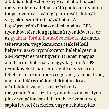
általában fejlesztenek egy saját alkalmazást,
mely felületén a felhasználó pontosan nyomon
tudja követni a kívánt gépjárművét, flottáját,
vagy akár szeretteit, háziállatait. A
legnépszerűbb felhasználási módja a GPS
nyomkövetésnek a gépjármű nyomkövetés, de
az
gyakran fordul flottakövetésbe is
. Az autóra,
teherautóra, vagy kamionra csak fel kell
helyezni a GPS nyomkövetőt, belehelyezni a
SIM kártyát és már figyelni is lehet, hogy az
adott jármű hol is jár a nagyvilágban. A GPS
nyomkövetést már rendkívül kedvező áron
lehet kérni a különböző cégeknél, ráadásul van,
ahol moduláris módon alakították ki az
ajánlatokat, vagyis csak azért kell a
megrendelőnek fizetnie, amit használ is. Ilyen
plusz szolgáltatások lehetnek az üzemanyag
sapka levétel érzékelés, vagy a raktárnyitás