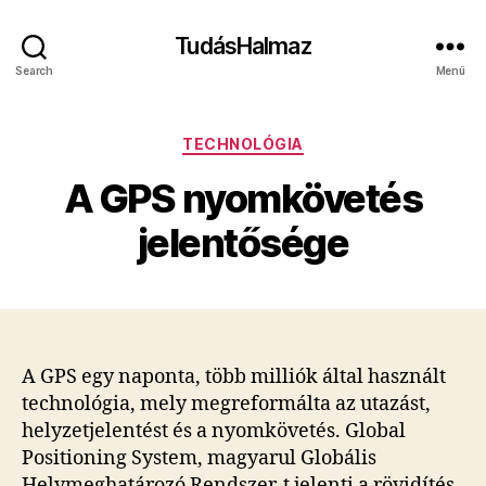
TudásHalmaz
Search
Menü
Kategóriák
TECHNOLÓGIA
A GPS nyomkövetés
jelentősége
A GPS egy naponta, több milliók által használt
technológia, mely megreformálta az utazást,
helyzetjelentést és a nyomkövetés. Global
Positioning System, magyarul Globális
Helymeghatározó Rendszer-t jelenti a rövidítés.