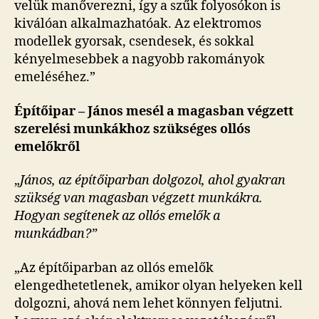
velük manőverezni, így a szűk folyosókon is
kiválóan alkalmazhatóak. Az elektromos
modellek gyorsak, csendesek, és sokkal
kényelmesebbek a nagyobb rakományok
emeléséhez.”
Építőipar – János mesél a magasban végzett
szerelési munkákhoz szükséges ollós
emelőkről
„
János, az építőiparban dolgozol, ahol gyakran
szükség van magasban végzett munkákra.
Hogyan segítenek az ollós emelők a
munkádban?”
„Az építőiparban az ollós emelők
elengedhetetlenek, amikor olyan helyeken kell
dolgozni, ahová nem lehet könnyen feljutni.