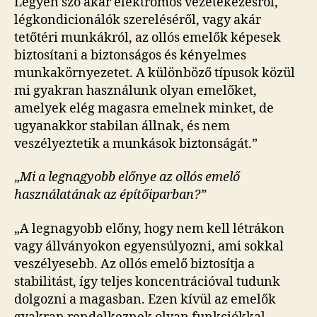
Legyen szó akár elektromos vezetékezésről,
légkondicionálók szereléséről, vagy akár
tetőtéri munkákról, az ollós emelők képesek
biztosítani a biztonságos és kényelmes
munkakörnyezetet. A különböző típusok közül
mi gyakran használunk olyan emelőket,
amelyek elég magasra emelnek minket, de
ugyanakkor stabilan állnak, és nem
veszélyeztetik a munkások biztonságát.”
„
Mi a legnagyobb előnye az ollós emelő
használatának az építőiparban?”
„A legnagyobb előny, hogy nem kell létrákon
vagy állványokon egyensúlyozni, ami sokkal
veszélyesebb. Az ollós emelő biztosítja a
stabilitást, így teljes koncentrációval tudunk
dolgozni a magasban. Ezen kívül az emelők