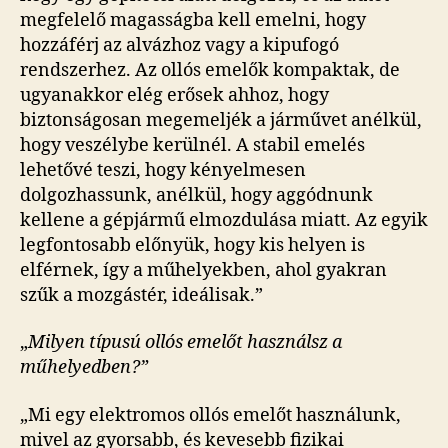
megfelelő magasságba kell emelni, hogy
hozzáférj az alvázhoz vagy a kipufogó
rendszerhez. Az ollós emelők kompaktak, de
ugyanakkor elég erősek ahhoz, hogy
biztonságosan megemeljék a járművet anélkül,
hogy veszélybe kerülnél. A stabil emelés
lehetővé teszi, hogy kényelmesen
dolgozhassunk, anélkül, hogy aggódnunk
kellene a gépjármű elmozdulása miatt. Az egyik
legfontosabb előnyük, hogy kis helyen is
elférnek, így a műhelyekben, ahol gyakran
szűk a mozgástér, ideálisak.”
„
Milyen típusú ollós emelőt használsz a
műhelyedben?”
„Mi egy elektromos ollós emelőt használunk,
mivel az gyorsabb, és kevesebb fizikai