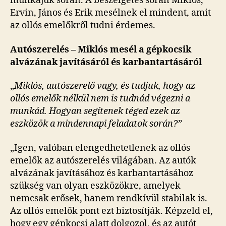
munkájuk során. A beszélgetés során Miklós,
Ervin, János és Erik mesélnek el mindent, amit
az ollós emelőkről tudni érdemes.
Autószerelés – Miklós mesél a gépkocsik
alvázának javításáról és karbantartásáról
„
Miklós, autószerelő vagy, és tudjuk, hogy az
ollós emelők nélkül nem is tudnád végezni a
munkád. Hogyan segítenek téged ezek az
eszközök a mindennapi feladatok során?”
„Igen, valóban elengedhetetlenek az ollós
emelők az autószerelés világában. Az autók
alvázának javításához és karbantartásához
szükség van olyan eszközökre, amelyek
nemcsak erősek, hanem rendkívül stabilak is.
Az ollós emelők pont ezt biztosítják. Képzeld el,
hogy egy gépkocsi alatt dolgozol, és az autót