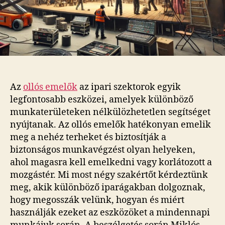
Az
ollós emelők
az ipari szektorok egyik
legfontosabb eszközei, amelyek különböző
munkaterületeken nélkülözhetetlen segítséget
nyújtanak. Az ollós emelők hatékonyan emelik
meg a nehéz terheket és biztosítják a
biztonságos munkavégzést olyan helyeken,
ahol magasra kell emelkedni vagy korlátozott a
mozgástér. Mi most négy szakértőt kérdeztünk
meg, akik különböző iparágakban dolgoznak,
hogy megosszák velünk, hogyan és miért
használják ezeket az eszközöket a mindennapi