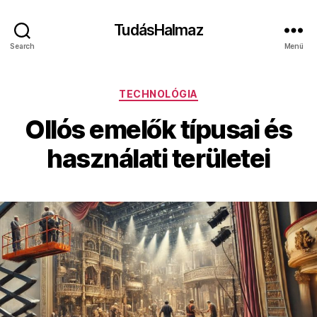
TudásHalmaz
Search
Menü
Kategóriák
TECHNOLÓGIA
Ollós emelők típusai és
használati területei