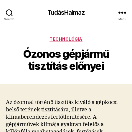
TudásHalmaz
Search
Menü
Kategóriák
TECHNOLÓGIA
Ózonos gépjármű
tisztítás előnyei
Az ózonnal történő tisztítás kiváló a gépkocsi
belső terének tisztítására, illetve a
klímaberendezés fertőtlenítésére. A
gépjárművek klímája gyakran felelős a
különféle megbetegedések, fertőzések