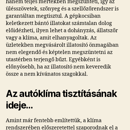
hanem teljes mértékben megszünteti, így az
ülésszövetek, szőnyeg és a szellőzőrendszer is
garantáltan megtisztul. A gépkocsiban
keletkezett bántó illatokat számtalan dolog
előidézheti, ilyen lehet a dohányzás, állatszőr
vagy a klíma, amit elhanyagoltak. Az
üzletekben megvásárolt illatosító önmagában
nem elegendő és képtelen megszüntetni az
utastérben terjengő bűzt. Egyébként is
előnyösebb, ha az illatosító nem keveredik
össze a nem kívánatos szagokkal.
Az autóklíma tisztításának
ideje…
Amint már fentebb említettük, a klíma
rendszerében előszeretettel szaporodnak el a