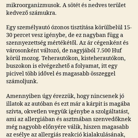
mikroorganizmusok. A sötét és nedves terület
kedvező számukra.
Egy személyautó ózonos tisztítása körülbelül 15-
30 percet vesz igénybe, de ez nagyban függ a
szennyezettség mértékétől. Az ár cégenként és
városonként változó, de nagyjából 7.500 Huf
körül mozog. Teherautókon, kisteherautókon,
buszokon is elvégezhető a folyamat, itt egy
picivel több idővel és magasabb összeggel
számoljunk.
Amennyiben úgy érezzük, hogy nincsenek jó
illatok az autóban és ezt már a kárpit is magába
szívta, okvetlen vegyük igénybe a szolgáltatást,
ami az allergiában és asztmában szenvedőknek
még nagyobb előnyére válik, hiszen magasabb
az esélye az allergiás reakció kialakulásának,