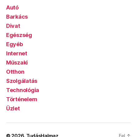
Autó
Barkács
Divat
Egészség
Egyéb
Internet
Műszaki
Otthon
Szolgálatás
Technológia
Történelem
Üzlet
© 2026.
TudásHalmaz
Fel
↑