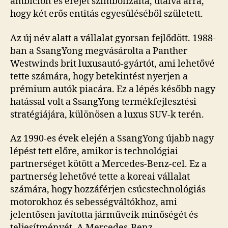
ambícióit és erejét szimbolizálta, utalva arra,
hogy két erős entitás egyesüléséből született.
Az új név alatt a vállalat gyorsan fejlődött. 1988-
ban a SsangYong megvásárolta a Panther
Westwinds brit luxusautó-gyártót, ami lehetővé
tette számára, hogy betekintést nyerjen a
prémium autók piacára. Ez a lépés később nagy
hatással volt a SsangYong termékfejlesztési
stratégiájára, különösen a luxus SUV-k terén.
Az 1990-es évek elején a SsangYong újabb nagy
lépést tett előre, amikor is technológiai
partnerséget kötött a Mercedes-Benz-cel. Ez a
partnerség lehetővé tette a koreai vállalat
számára, hogy hozzáférjen csúcstechnológiás
motorokhoz és sebességváltókhoz, ami
jelentősen javította járműveik minőségét és
teljesítményét. A Mercedes-Benz