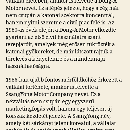
vállalat életében, amikor is felvette a Dong-A
Motor nevet. Ez a lépés jelezte, hogy a cég már
nem csupán a katonai szektorra koncentrál,
hanem nyitni szeretne a civil piac felé is. Az
1980-as évek elején a Dong-A Motor elkezdte
gyártani az első civil használatra szánt
terepjáróit, amelyek még erősen tükrözték a
katonai gyökereket, de már látszott rajtuk a
törekvés a kényelemre és a mindennapi
használhatóságra.
1986-ban újabb fontos mérföldkőhöz érkezett a
vállalat története, amikor is felvette a
SsangYong Motor Company nevet. Ez a
névváltás nem csupán egy egyszerű
marketingfogás volt, hanem egy teljesen új
korszak kezdetét jelezte. A SsangYong név,
amely két sárkányt jelent koreaiul, a vállalat