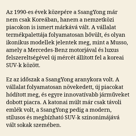
Az 1990-es évek közepére a SsangYong már
nem csak Koreában, hanem a nemzetközi
piacokon is ismert márkává vált. A vállalat
termékpalettája folyamatosan bővült, és olyan
ikonikus modellek jelentek meg, mint a Musso,
amely a Mercedes-Benz motorjával és luxus
felszereltségével új mércét állított fel a koreai
SUV-k között.
Ez az időszak a SsangYong aranykora volt. A
vállalat folyamatosan növekedett, új piacokat
hódított meg, és egyre innovatívabb járműveket
dobott piacra. A katonai múlt már csak távoli
emlék volt, a SsangYong pedig a modern,
stílusos és megbízható SUV-k szinonimájává
vált sokak szemében.