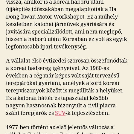
vissza, amikor is a koreai háború utáni
újjáépítés időszakában megalapították a Ha
Dong-hwan Motor Workshopot. Ez a műhely
kezdetben katonai járművek gyártására és
javítására specializálódott, ami nem meglepő,
hiszen a háború utáni Koreában ez volt az egyik
legfontosabb ipari tevékenység.
A vállalat első évtizedei szorosan összefonódtak
a koreai hadsereg igényeivel. Az 1960-as
években a cég már képes volt saját tervezésű
terepjárókat gyártani, amelyek a zord koreai
terepviszonyok között is megállták a helyüket.
Ez a katonai háttér és tapasztalat később
nagyon hasznosnak bizonyult a civil piacra
szánt terepjárók és
SUV
-k fejlesztésében.
1977-ben történt az első jelentős változás a