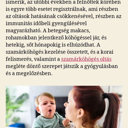
ismerik, az utóbbi években a felnőttek körében
is egyre több esetet regisztrálnak, ami részben
az oltások hatásának csökkenésével, részben az
immunitás időbeli gyengülésével
magyarázható. A betegség makacs,
rohamokban jelentkező köhögéssel jár, és
hetekig, sőt hónapokig is elhúzódhat. A
szamárköhögés kezelése összetett, és a korai
felismerés, valamint a
szamárköhögés oltás
megléte döntő szerepet játszik a gyógyulásban
és a megelőzésben.