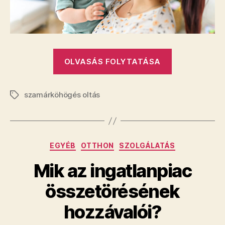
„Szamárköh
OLVASÁS FOLYTATÁSA
kezelése!
Tünetek,
szamárköhögés oltás
megelőzés
Címkék
és
a
szamárköhö
Kategóriák
EGYÉB
OTTHON
SZOLGÁLATÁS
oltás
szerepe”
Mik az ingatlanpiac
összetörésének
hozzávalói?