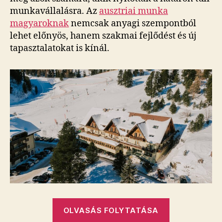
munkavállalásra. Az
ausztriai munka
magyaroknak
nemcsak anyagi szempontból
lehet előnyös, hanem szakmai fejlődést és új
tapasztalatokat is kínál.
„Népszerű
OLVASÁS FOLYTATÁSA
munkák