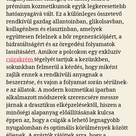
prémium kozmetikumok egyik legkeresettebb
hatóanyagává vált. Ez a különleges összetevő
rendkívül gazdag allantoinban, glikolsavban,
kollagénben és elasztinban, amelyek
együttesen felelnek a bőr regenerációjáért, a
hidratáltságért és az öregedési folyamatok
lassításáért. Amikor a polcokon egy exkluzív
csigakrém
tégelyét tartjuk a kezünkben,
sokunkban felmerül a kérdés, hogy miként
zajlik ennek a rendkívüli anyagnak a
beszerzése, és vajon a folyamat során sérülnek-
e az állatok. A modern kozmetikai iparban
alkalmazott módszerek szerencsére messze
járnak a drasztikus elképzelésektől, hiszen a
minőségi alapanyag előállításának kulcsa
éppen az, hogy a csigák a lehető legnagyobb
nyugalomban és optimális körülmények között
éljenek. A gyártók rájöttek arra, hogy a