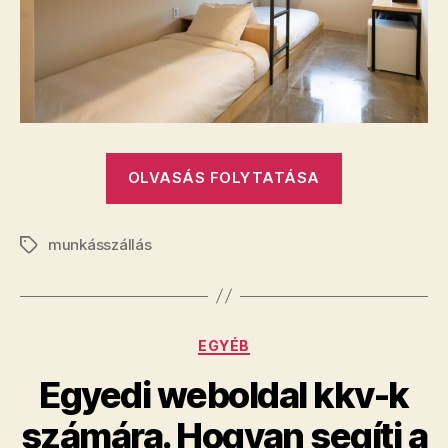
„Mik
OLVASÁS FOLYTATÁSA
az
ingatlanpia
munkásszállás
összetörésé
Címkék
hozzávalói?
Kategóriák
EGYÉB
Egyedi weboldal kkv-k
számára. Hogyan segíti a