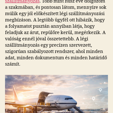
szállítmányozás
. Több mint húsz éve dolgozom
a szakmában, és pontosan látom, mennyire sok
múlik egy jól előkészített légi szállítmányozási
megbízáson. A legtöbb ügyfél ott hibázik, hogy
a folyamatot pusztán annyiban látja, hogy
feladjuk az árut, repülőre kerül, megérkezik. A
valóság ennél jóval összetettebb. A légi
szállítmányozás egy precízen szervezett,
szigorúan szabályozott rendszer, ahol minden
adat, minden dokumentum és minden határidő
számít.