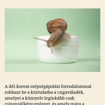
A dél-koreai szépségápolási forradalommal
robbant be a köztudatba a csigaváladék,
amelyet a köznyelv leginkább csak
csiganyálként emleget, és amely mára a