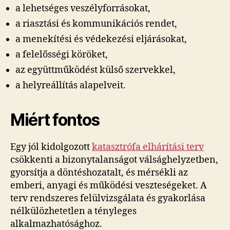
a lehetséges veszélyforrásokat,
a riasztási és kommunikációs rendet,
a menekítési és védekezési eljárásokat,
a felelősségi köröket,
az együttműködést külső szervekkel,
a helyreállítás alapelveit.
Miért fontos
Egy jól kidolgozott
katasztrófa elhárítási terv
csökkenti a bizonytalanságot válsághelyzetben,
gyorsítja a döntéshozatalt, és mérsékli az
emberi, anyagi és működési veszteségeket. A
terv rendszeres felülvizsgálata és gyakorlása
nélkülözhetetlen a tényleges
alkalmazhatósághoz.