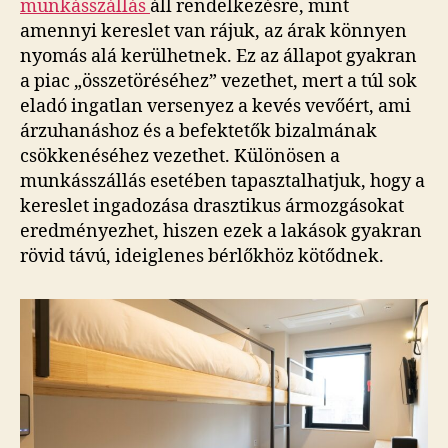
munkásszállás
áll rendelkezésre, mint
amennyi kereslet van rájuk, az árak könnyen
nyomás alá kerülhetnek. Ez az állapot gyakran
a piac „összetöréséhez” vezethet, mert a túl sok
eladó ingatlan versenyez a kevés vevőért, ami
árzuhanáshoz és a befektetők bizalmának
csökkenéséhez vezethet. Különösen a
munkásszállás esetében tapasztalhatjuk, hogy a
kereslet ingadozása drasztikus ármozgásokat
eredményezhet, hiszen ezek a lakások gyakran
rövid távú, ideiglenes bérlőkhöz kötődnek.