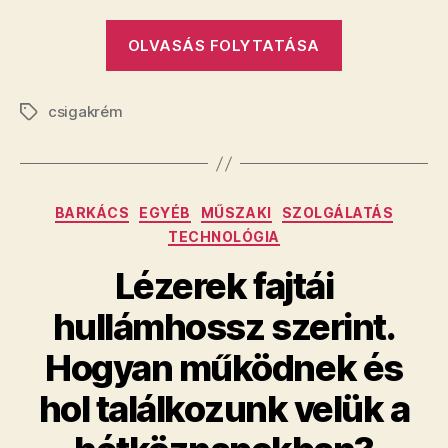
„A
OLVASÁS FOLYTATÁSA
szépségápol
folyékony
csigakrém
aranya.
Címkék
Hogyan
nyerik
ki
Kategóriák
BARKÁCS
EGYÉB
MŰSZAKI
SZOLGÁLATÁS
valójában
TECHNOLÓGIA
a
Lézerek fajtái
csiganyálat?
hullámhossz szerint.
Hogyan működnek és
hol találkozunk velük a