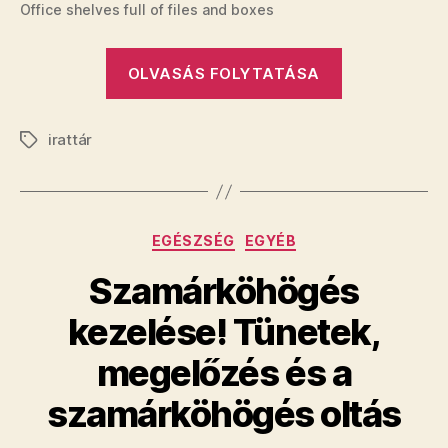
Office shelves full of files and boxes
„Egy
OLVASÁS FOLYTATÁSA
nap
az
irattár
irattárban,
Címkék
ami
örökre
megváltozta
Kategóriák
EGÉSZSÉG
EGYÉB
a
munkámho
Szamárköhögés
való
kezelése! Tünetek,
hozzáálláso
megelőzés és a
szamárköhögés oltás