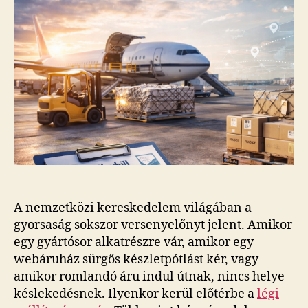
A nemzetközi kereskedelem világában a
gyorsaság sokszor versenyelőnyt jelent. Amikor
egy gyártósor alkatrészre vár, amikor egy
webáruház sürgős készletpótlást kér, vagy
amikor romlandó áru indul útnak, nincs helye
késlekedésnek. Ilyenkor kerül előtérbe a
légi