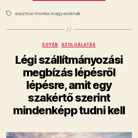
Ausztriában
ausztriai munka magyaroknak
magyarokn
Címkék
2026-
ban”
Kategóriák
EGYÉB
SZOLGÁLATÁS
Légi szállítmányozási
megbízás lépésről
lépésre, amit egy
szakértő szerint
mindenképp tudni kell