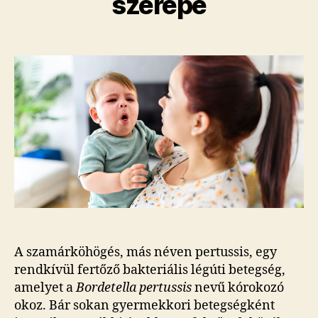
szerepe
A szamárköhögés, más néven pertussis, egy
rendkívül fertőző bakteriális légúti betegség,
amelyet a
Bordetella pertussis
nevű kórokozó
okoz. Bár sokan gyermekkori betegségként