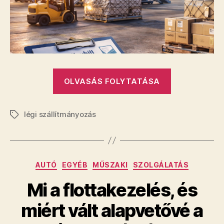
„Légi
OLVASÁS FOLYTATÁSA
szállítmányo
megbízás
légi szállítmányozás
lépésről
Címkék
lépésre,
amit
egy
Kategóriák
AUTÓ
EGYÉB
MŰSZAKI
SZOLGÁLATÁS
szakértő
szerint
Mi a flottakezelés, és
mindenkép
miért vált alapvetővé a
tudni
kell”