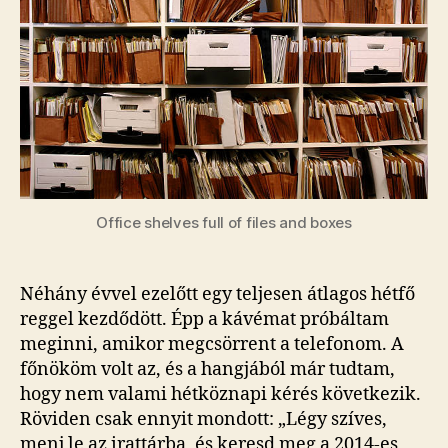
Office shelves full of files and boxes
Néhány évvel ezelőtt egy teljesen átlagos hétfő
reggel kezdődött. Épp a kávémat próbáltam
meginni, amikor megcsörrent a telefonom. A
főnököm volt az, és a hangjából már tudtam,
hogy nem valami hétköznapi kérés következik.
Röviden csak ennyit mondott: „Légy szíves,
menj le az irattárba, és keresd meg a 2014-es