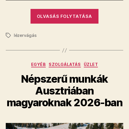
„Lézerek
OLVASÁS FOLYTATÁSA
fajtái
hullámhossz
lézervágás
szerint.
Címkék
Hogyan
működnek
és
Kategóriák
EGYÉB
SZOLGÁLATÁS
ÜZLET
hol
találkozunk
Népszerű munkák
velük
Ausztriában
a
hétköznapo
magyaroknak 2026-ban