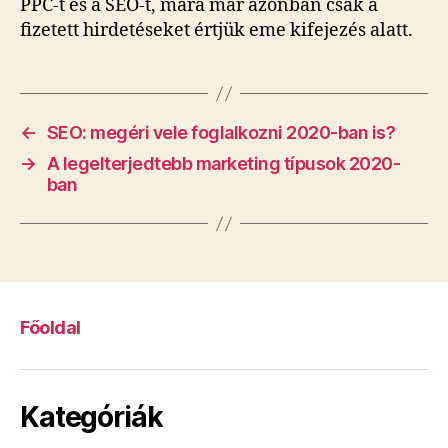
PPC-t és a SEO-t, mára már azonban csak a
fizetett hirdetéseket értjük eme kifejezés alatt.
←
SEO: megéri vele foglalkozni 2020-ban is?
→
A legelterjedtebb marketing típusok 2020-
ban
Főoldal
Kategóriák