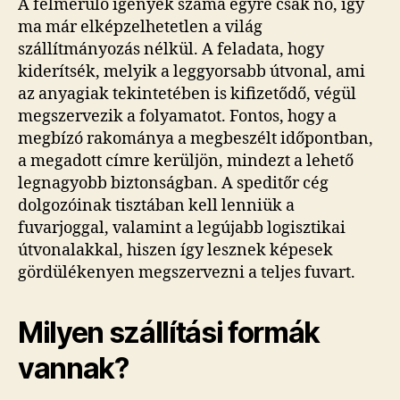
A felmerülő igények száma egyre csak nő, így
ma már elképzelhetetlen a világ
szállítmányozás nélkül. A feladata, hogy
kiderítsék, melyik a leggyorsabb útvonal, ami
az anyagiak tekintetében is kifizetődő, végül
megszervezik a folyamatot. Fontos, hogy a
megbízó rakománya a megbeszélt időpontban,
a megadott címre kerüljön, mindezt a lehető
legnagyobb biztonságban. A speditőr cég
dolgozóinak tisztában kell lenniük a
fuvarjoggal, valamint a legújabb logisztikai
útvonalakkal, hiszen így lesznek képesek
gördülékenyen megszervezni a teljes fuvart.
Milyen szállítási formák
vannak?