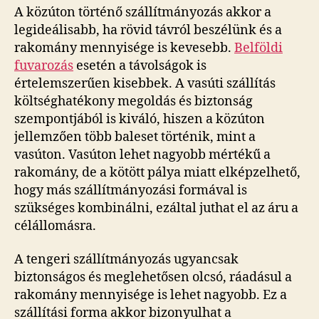
A közúton történő szállítmányozás akkor a
legideálisabb, ha rövid távról beszélünk és a
rakomány mennyisége is kevesebb.
Belföldi
fuvarozás
esetén a távolságok is
értelemszerűen kisebbek. A vasúti szállítás
költséghatékony megoldás és biztonság
szempontjából is kiváló, hiszen a közúton
jellemzően több baleset történik, mint a
vasúton. Vasúton lehet nagyobb mértékű a
rakomány, de a kötött pálya miatt elképzelhető,
hogy más szállítmányozási formával is
szükséges kombinálni, ezáltal juthat el az áru a
célállomásra.
A tengeri szállítmányozás ugyancsak
biztonságos és meglehetősen olcsó, ráadásul a
rakomány mennyisége is lehet nagyobb. Ez a
szállítási forma akkor bizonyulhat a