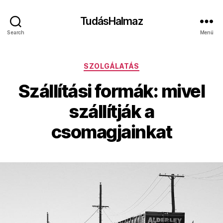
TudásHalmaz
Search
Menü
Kategóriák
SZOLGÁLATÁS
Szállítási formák: mivel
szállítják a
csomagjainkat