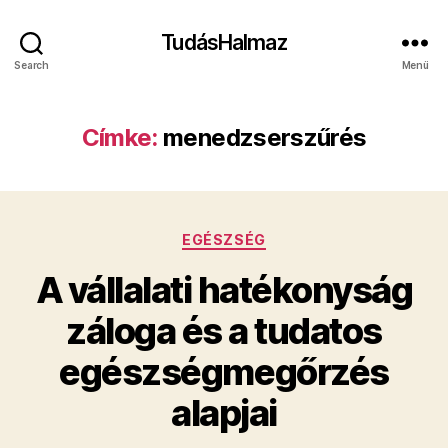
TudásHalmaz
Search
Menü
Címke:
menedzserszűrés
Kategóriák
EGÉSZSÉG
A vállalati hatékonyság
záloga és a tudatos
egészségmegőrzés
alapjai