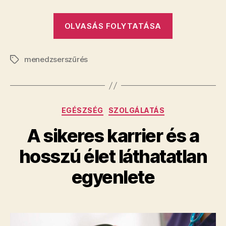
„A
OLVASÁS FOLYTATÁSA
vállalati
hatékonysá
menedzserszűrés
záloga
Címkék
és
a
tudatos
Kategóriák
EGÉSZSÉG
SZOLGÁLATÁS
egészségme
alapjai”
A sikeres karrier és a
hosszú élet láthatatlan
egyenlete