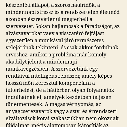
készenléti állapot, a szoros határidők, a
mindennapi stressz és a rendszertelen életmód
azonban észrevétlenül megterheli a
szervezetet. Sokan hajlamosak a fáradtságot, az
alvászavarokat vagy a visszatérő fejfájást
egyszerűen a munkával járó természetes
velejárónak tekinteni, és csak akkor fordulnak
orvoshoz, amikor a probléma már komoly
akadályt jelent a mindennapi
munkavégzésben. A szervezetünk egy
rendkívül intelligens rendszer, amely képes
hosszú időn keresztül kompenzálni a
túlterhelést, de a háttérben olyan folyamatok
indulhatnak el, amelyek kezdetben teljesen
tünetmentesek. A magas vérnyomás, az
anyagcserezavarok vagy a szív- és érrendszeri
elváltozások korai szakaszukban nem okoznak
fájdalmat, mégis alattomosan károsítják az