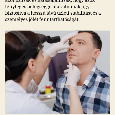
azonosítsák és hatástalanítsák, hogy azok
tényleges betegséggé alakulnának, így
biztosítva a hosszú távú üzleti stabilitást és a
személyes jólét fenntarthatóságát.