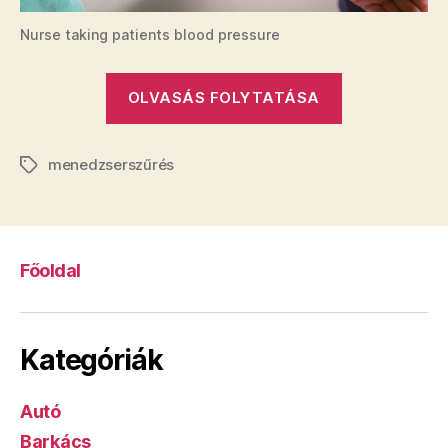
Nurse taking patients blood pressure
„A
OLVASÁS FOLYTATÁSA
sikeres
karrier
menedzserszűrés
és
Címkék
a
hosszú
élet
Főoldal
láthatatlan
egyenlete”
Kategóriák
Autó
Barkács