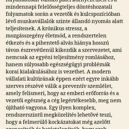
mindennapi felelősségteljes döntéshozatali
folyamatok során a vezetők és kulcspozícióban
lévő munkavállalók szinte állandó nyomás alatt
teljesítenek. A krónikus stressz, a
mozgásszegény életmód, a rendszertelen
étkezés és a pihentető alvás hiánya hosszú
távon észrevétlenül kikezdik a szervezetet, ami
nemcsak az egyéni teljesítmény romlásához,
hanem súlyosabb egészségügyi problémák
korai kialakulásához is vezethet. A modern
vállalati kultúrának éppen ezért egyre inkább
szerves részévé válik a preventív szemlélet,
amely felismeri, hogy az emberi erőforrás és a
vezetői egészség a cég legértékesebb, meg nem
újítható vagyona. Egy ilyen komplex,
rendszerszintű megközelítés lehetővé teszi,
hogy a felmerülő kockázatokat még azelőtt