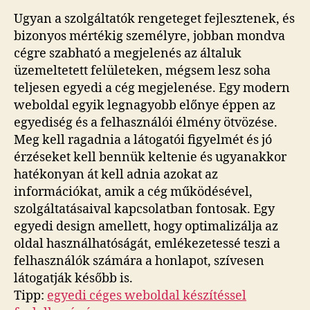
Ugyan a szolgáltatók rengeteget fejlesztenek, és
bizonyos mértékig személyre, jobban mondva
cégre szabható a megjelenés az általuk
üzemeltetett felületeken, mégsem lesz soha
teljesen egyedi a cég megjelenése. Egy modern
weboldal egyik legnagyobb előnye éppen az
egyediség és a felhasználói élmény ötvözése.
Meg kell ragadnia a látogatói figyelmét és jó
érzéseket kell bennük keltenie és ugyanakkor
hatékonyan át kell adnia azokat az
információkat, amik a cég működésével,
szolgáltatásaival kapcsolatban fontosak. Egy
egyedi design amellett, hogy optimalizálja az
oldal használhatóságát, emlékezetessé teszi a
felhasználók számára a honlapot, szívesen
látogatják később is.
Tipp:
egyedi céges weboldal készítéssel