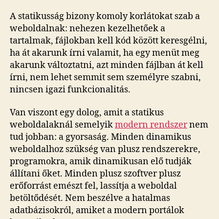
A statikusság bizony komoly korlátokat szab a
weboldalnak: nehezen kezelhetőek a
tartalmak, fájlokban kell kód között keresgélni,
ha át akarunk írni valamit, ha egy menüt meg
akarunk változtatni, azt minden fájlban át kell
írni, nem lehet semmit sem személyre szabni,
nincsen igazi funkcionalitás.
Van viszont egy dolog, amit a statikus
weboldalaknál semelyik
modern rendszer
nem
tud jobban: a gyorsaság. Minden dinamikus
weboldalhoz szükség van plusz rendszerekre,
programokra, amik dinamikusan elő tudják
állítani őket. Minden plusz szoftver plusz
erőforrást emészt fel, lassítja a weboldal
betöltődését. Nem beszélve a hatalmas
adatbázisokról, amiket a modern portálok