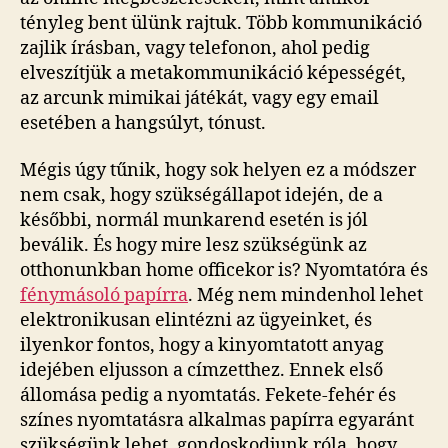
tényleg bent ülünk rajtuk. Több kommunikáció
zajlik írásban, vagy telefonon, ahol pedig
elveszítjük a metakommunikáció képességét,
az arcunk mimikai játékát, vagy egy email
esetében a hangsúlyt, tónust.
Mégis úgy tűnik, hogy sok helyen ez a módszer
nem csak, hogy szükségállapot idején, de a
későbbi, normál munkarend esetén is jól
beválik. És hogy mire lesz szükségünk az
otthonunkban home officekor is? Nyomtatóra és
fénymásoló papírra
. Még nem mindenhol lehet
elektronikusan elintézni az ügyeinket, és
ilyenkor fontos, hogy a kinyomtatott anyag
idejében eljusson a címzetthez. Ennek első
állomása pedig a nyomtatás. Fekete-fehér és
színes nyomtatásra alkalmas papírra egyaránt
szükségünk lehet, gondoskodjunk róla, hogy