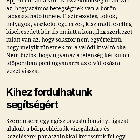
Éppen emiatt a szoros összekötöttség miatt van
az, hogy számos betegségnek van a bőrön
tapasztalható tünete. Elszíneződés, foltok,
hólyagok, viszkető, égő érzés, kiszáradt, esetleg
kisebesedett bőr. És emiatt a komplex szerkezet
miatt van az, hogy sokszor nem egyértelmű,
hogy melyik tünetnek mi a valódi kiváltó oka.
Nem biztos, hogy ugyanaz a jelenség két külön
időpontban pont ugyanarra az elváltozásra
vezet vissza.
Kihez fordulhatunk
segítségért
Szerencsére egy egész orvostudományi ágazat
alakult a bőrproblémák vizsgálatára és
kezelésére: panaszainkkal keressünk fel egy