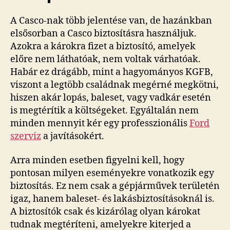
A Casco-nak több jelentése van, de hazánkban
elsősorban a Casco biztosításra használjuk.
Azokra a károkra fizet a biztosító, amelyek
előre nem láthatóak, nem voltak várhatóak.
Habár ez drágább, mint a hagyományos KGFB,
viszont a legtöbb családnak megérné megkötni,
hiszen akár lopás, baleset, vagy vadkár esetén
is megtérítik a költségeket. Egyáltalán nem
minden mennyit kér egy professzionális
Ford
szerviz
a javításokért.
Arra minden esetben figyelni kell, hogy
pontosan milyen eseményekre vonatkozik egy
biztosítás. Ez nem csak a gépjárművek területén
igaz, hanem baleset- és lakásbiztosításoknál is.
A biztosítók csak és kizárólag olyan károkat
tudnak megtéríteni, amelyekre kiterjed a