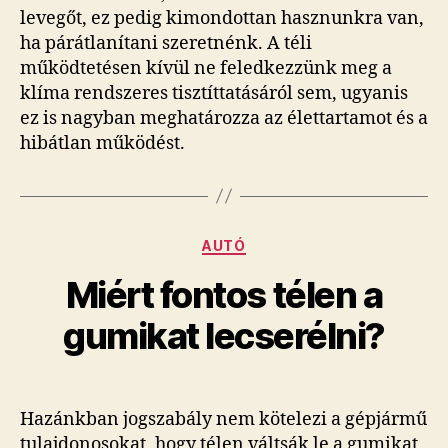
levegőt, ez pedig kimondottan hasznunkra van,
ha párátlanítani szeretnénk. A téli
működtetésen kívül ne feledkezzünk meg a
klíma rendszeres tisztíttatásáról sem, ugyanis
ez is nagyban meghatározza az élettartamot és a
hibátlan működést.
Kategóriák
AUTÓ
Miért fontos télen a
gumikat lecserélni?
Hazánkban jogszabály nem kötelezi a gépjármű
tulajdonosokat, hogy télen váltsák le a gumikat