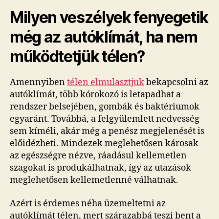
Milyen veszélyek fenyegetik
még az autóklímát, ha nem
működtetjük télen?
Amennyiben
télen elmulasztjuk
bekapcsolni az
autóklímát, több kórokozó is letapadhat a
rendszer belsejében, gombák és baktériumok
egyaránt. Továbbá, a felgyülemlett nedvesség
sem kíméli, akár még a penész megjelenését is
előidézheti. Mindezek meglehetősen károsak
az egészségre nézve, ráadásul kellemetlen
szagokat is produkálhatnak, így az utazások
meglehetősen kellemetlenné válhatnak.
Azért is érdemes néha üzemeltetni az
autóklímát télen, mert szárazabbá teszi bent a