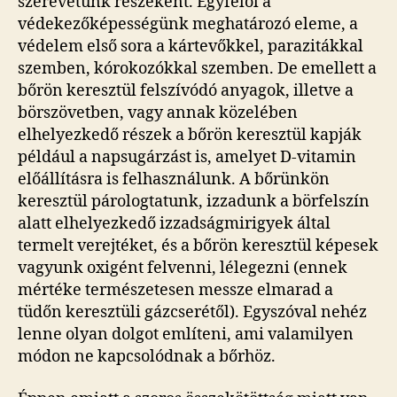
szerevetünk részeként. Egyfelől a
védekezőképességünk meghatározó eleme, a
védelem első sora a kártevőkkel, parazitákkal
szemben, kórokozókkal szemben. De emellett a
bőrön keresztül felszívódó anyagok, illetve a
börszövetben, vagy annak közelében
elhelyezkedő részek a bőrön keresztül kapják
például a napsugárzást is, amelyet D-vitamin
előállításra is felhasználunk. A bőrünkön
keresztül párologtatunk, izzadunk a börfelszín
alatt elhelyezkedő izzadságmirigyek által
termelt verejtéket, és a bőrön keresztül képesek
vagyunk oxigént felvenni, lélegezni (ennek
mértéke természetesen messze elmarad a
tüdőn keresztüli gázcserétől). Egyszóval nehéz
lenne olyan dolgot említeni, ami valamilyen
módon ne kapcsolódnak a bőrhöz.