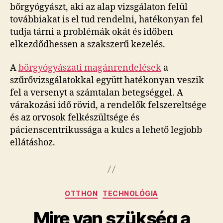
bőrgyógyászt, aki az alap vizsgálaton felül
továbbiakat is el tud rendelni, hatékonyan fel
tudja tárni a problémák okát és időben
elkezdődhessen a szakszerű kezelés.
A
bőrgyógyászati magánrendelések
a
szűrővizsgálatokkal együtt hatékonyan veszik
fel a versenyt a számtalan betegséggel. A
várakozási idő rövid, a rendelők felszereltsége
és az orvosok felkészültsége és
pácienscentrikussága a kulcs a lehető legjobb
ellátáshoz.
Kategóriák
OTTHON
TECHNOLÓGIA
Mire van szükség a