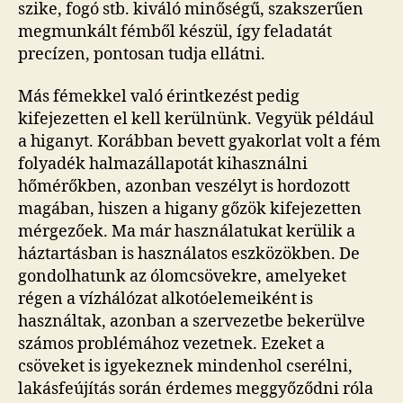
szike, fogó stb. kiváló minőségű, szakszerűen
megmunkált fémből készül, így feladatát
precízen, pontosan tudja ellátni.
Más fémekkel való érintkezést pedig
kifejezetten el kell kerülnünk. Vegyük például
a higanyt. Korábban bevett gyakorlat volt a fém
folyadék halmazállapotát kihasználni
hőmérőkben, azonban veszélyt is hordozott
magában, hiszen a higany gőzök kifejezetten
mérgezőek. Ma már használatukat kerülik a
háztartásban is használatos eszközökben. De
gondolhatunk az ólomcsövekre, amelyeket
régen a vízhálózat alkotóelemeiként is
használtak, azonban a szervezetbe bekerülve
számos problémához vezetnek. Ezeket a
csöveket is igyekeznek mindenhol cserélni,
lakásfeújítás során érdemes meggyőződni róla