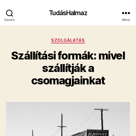
TudásHalmaz
Search
Menü
Kategóriák
SZOLGÁLATÁS
Szállítási formák: mivel
szállítják a
csomagjainkat