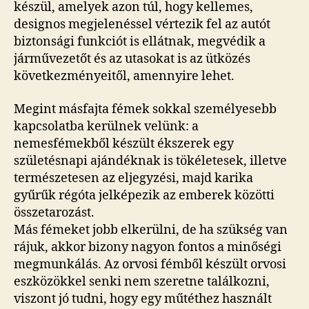
készül, amelyek azon túl, hogy kellemes,
designos megjelenéssel vértezik fel az autót
biztonsági funkciót is ellátnak, megvédik a
járművezetőt és az utasokat is az ütközés
következményeitől, amennyire lehet.
Megint másfajta fémek sokkal személyesebb
kapcsolatba kerülnek velünk: a
nemesfémekből készült ékszerek egy
születésnapi ajándéknak is tökéletesek, illetve
természetesen az eljegyzési, majd karika
gyűrűk régóta jelképezik az emberek közötti
összetarozást.
Más fémeket jobb elkerülni, de ha szükség van
rájuk, akkor bizony nagyon fontos a minőségi
megmunkálás. Az orvosi fémből készült orvosi
eszközökkel senki nem szeretne találkozni,
viszont jó tudni, hogy egy műtéthez használt