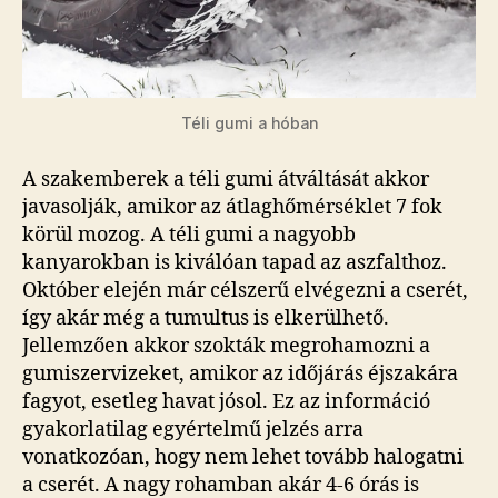
Téli gumi a hóban
A szakemberek a téli gumi átváltását akkor
javasolják, amikor az átlaghőmérséklet 7 fok
körül mozog. A téli gumi a nagyobb
kanyarokban is kiválóan tapad az aszfalthoz.
Október elején már célszerű elvégezni a cserét,
így akár még a tumultus is elkerülhető.
Jellemzően akkor szokták megrohamozni a
gumiszervizeket, amikor az időjárás éjszakára
fagyot, esetleg havat jósol. Ez az információ
gyakorlatilag egyértelmű jelzés arra
vonatkozóan, hogy nem lehet tovább halogatni
a cserét. A nagy rohamban akár 4-6 órás is