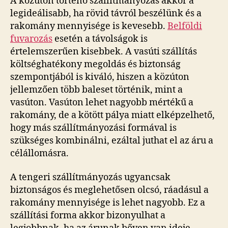
A közúton történő szállítmányozás akkor a
legideálisabb, ha rövid távról beszélünk és a
rakomány mennyisége is kevesebb.
Belföldi
fuvarozás
esetén a távolságok is
értelemszerűen kisebbek. A vasúti szállítás
költséghatékony megoldás és biztonság
szempontjából is kiváló, hiszen a közúton
jellemzően több baleset történik, mint a
vasúton. Vasúton lehet nagyobb mértékű a
rakomány, de a kötött pálya miatt elképzelhető,
hogy más szállítmányozási formával is
szükséges kombinálni, ezáltal juthat el az áru a
célállomásra.
A tengeri szállítmányozás ugyancsak
biztonságos és meglehetősen olcsó, ráadásul a
rakomány mennyisége is lehet nagyobb. Ez a
szállítási forma akkor bizonyulhat a